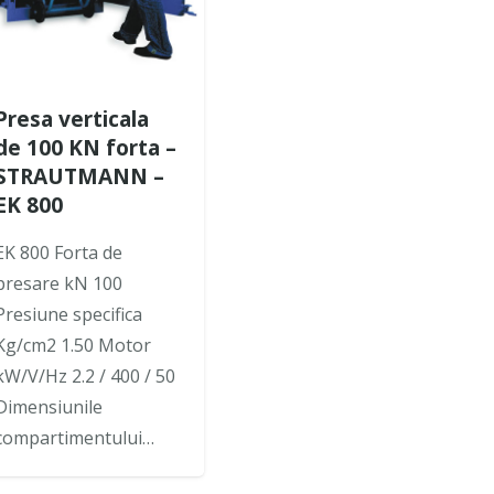
Presa verticala
de 100 KN forta –
STRAUTMANN –
EK 800
EK 800 Forta de
presare kN 100
Presiune specifica
Kg/cm2 1.50 Motor
kW/V/Hz 2.2 / 400 / 50
Dimensiunile
compartimentului…