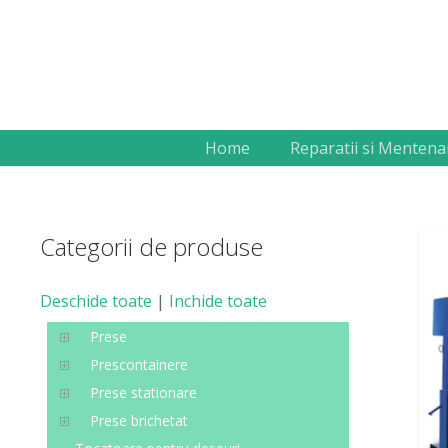
Home
Reparatii si Mentena
Categorii de produse
Deschide toate
|
Inchide toate
Prese
Prescontainere
Prese stationare
Prese brichetat