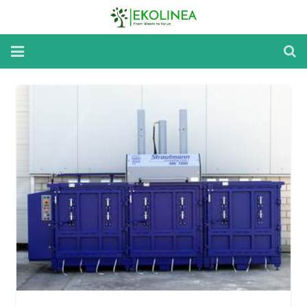
Home
Reparatii si Mentenanta
Inchirieri Utilaje
Despre utilaje
Despre noi
Noutati
Contact