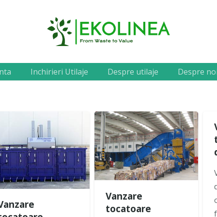
nta
Inchirieri Utilaje
Despre utilaje
Despre no
Vanzare
Vanzare
tocatoare
tocatoare