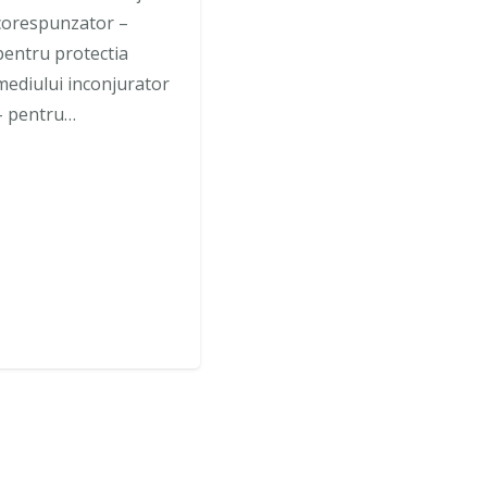
corespunzator –
pentru protectia
mediului inconjurator
– pentru…