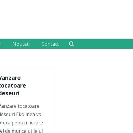
i
Noutati
Contact
Vanzare
tocatoare
deseuri
Vanzare tocatoare
deseuri Ekolinea va
ofera pentru fiecare
fel de munca utilajul