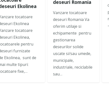
deseuri Romania
deseuri Ekolinea
Vanzare tocatoare
Vanzare tocatoare
deseuri Romania Va
deseuri Ekolinea
oferim utilaje si
Vanzare tocatoare
echipamente pentru
deseuri Ekolinea,
gestionarea
tocatoarele pentru
deseurilor solide
deseuri furnizate
uscate si/sau umede,
de Ekolinea, sunt de
municipale,
mai multe tipuri:
industriale, reciclabile
tocatoare fixe,…
sau…