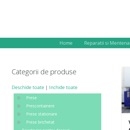
Home
Reparatii si Mentena
Categorii de produse
Deschide toate
|
Inchide toate
Prese
Prescontainere
Prese stationare
Prese brichetat