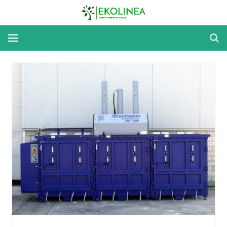
Home
Reparatii si Mentenanta
Inchirieri Utilaje
Despre utilaje
Despre noi
Noutati
Contact