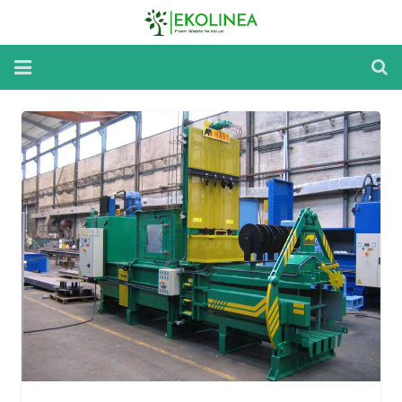
Home
Reparatii si Mentenanta
Inchirieri Utilaje
Despre utilaje
Despre noi
Noutati
Contact