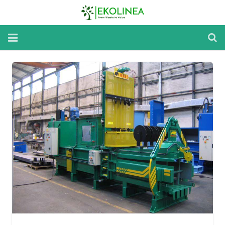
Home
Reparatii si Mentenanta
Inchirieri Utilaje
Despre utilaje
Despre noi
Noutati
Contact