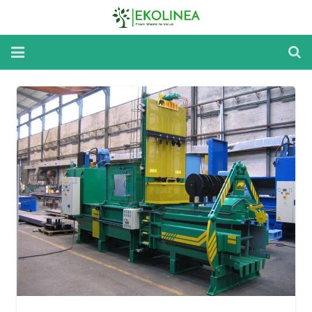
Home
Reparatii si Mentenanta
Inchirieri Utilaje
Despre utilaje
Despre noi
Noutati
Contact