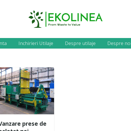
nta
Inchirieri Utilaje
Despre utilaje
Despre no
Vanzare prese de