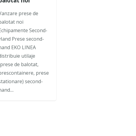
balotat noi
Vanzare prese de
balotat noi
Echipamente Second-
Hand Prese second-
hand EKO LINEA
distribuie utilaje
(prese de balotat,
prescontainere, prese
stationare) second-
hand....