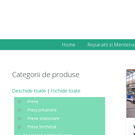
Home
Reparatii si Mentena
Categorii de produse
Deschide toate
|
Inchide toate
Prese
Prescontainere
Prese stationare
Prese brichetat