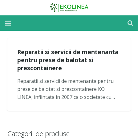
Home
Reparatii si servicii de mentenanta
Reparatii si Mentenanta
pentru prese de balotat si
Inchirieri Utilaje
prescontainere
Reparatii si servicii de mentenanta pentru
Despre utilaje
prese de balotat si prescontainere KO
Despre noi
LINEA, infiintata in 2007 ca o societate cu…
Noutati
Contact
Categorii de produse