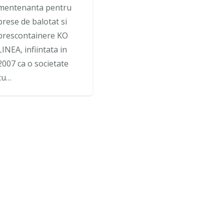
mentenanta pentru
prese de balotat si
prescontainere KO
LINEA, infiintata in
2007 ca o societate
cu…