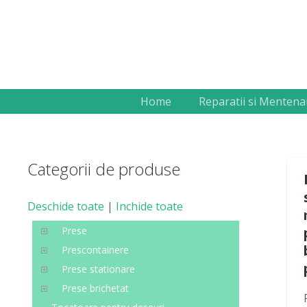
Home
Reparatii si Mentena
Categorii de produse
Deschide toate
|
Inchide toate
Prese
Prescontainere
Prese stationare
Prese brichetat