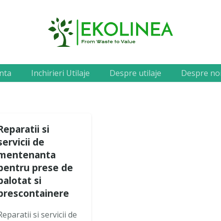
nta
Inchirieri Utilaje
Despre utilaje
Despre no
Reparatii si
servicii de
mentenanta
pentru prese de
balotat si
prescontainere
Reparatii si servicii de