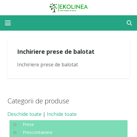
Home
Inchiriere prese de balotat
Reparatii si Mentenanta
Inchiriere prese de balotat
Inchirieri Utilaje
Despre utilaje
Despre noi
Categorii de produse
Noutati
Deschide toate
|
Inchide toate
Contact
Prese
Prescontainere