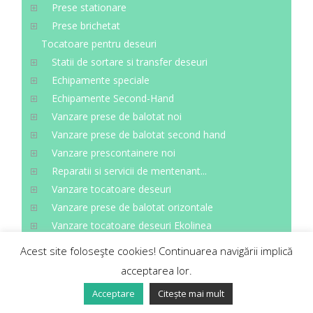
Prese stationare
Prese brichetat
Tocatoare pentru deseuri
Statii de sortare si transfer deseuri
Echipamente speciale
Echipamente Second-Hand
Vanzare prese de balotat noi
Vanzare prese de balotat second hand
Vanzare prescontainere noi
Reparatii si servicii de mentenant...
Vanzare tocatoare deseuri
Vanzare prese de balotat orizontale
Vanzare tocatoare deseuri Ekolinea
Acest site foloseşte cookies! Continuarea navigării implică
acceptarea lor.
Acceptare
Citește mai mult