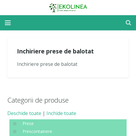
Home
Inchiriere prese de balotat
Reparatii si Mentenanta
Inchiriere prese de balotat
Inchirieri Utilaje
Despre utilaje
Despre noi
Categorii de produse
Noutati
Deschide toate
|
Inchide toate
Contact
Prese
Prescontainere