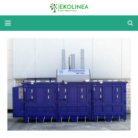
Home
Reparatii si Mentenanta
Inchirieri Utilaje
Despre utilaje
Despre noi
Noutati
Contact