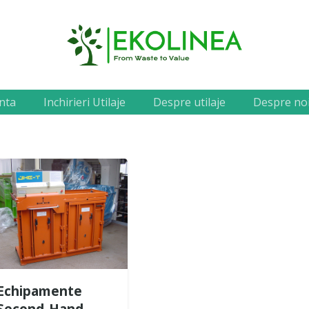
nta
Inchirieri Utilaje
Despre utilaje
Despre no
Echipamente
Second-Hand