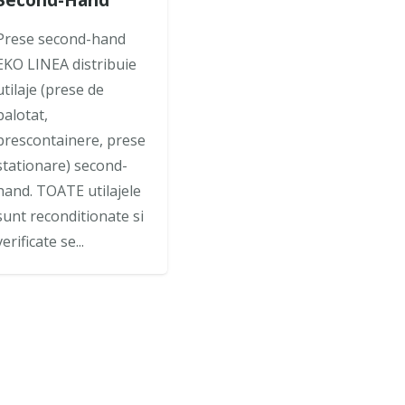
Prese second-hand
EKO LINEA distribuie
utilaje (prese de
balotat,
prescontainere, prese
stationare) second-
hand. TOATE utilajele
sunt reconditionate si
verificate se...