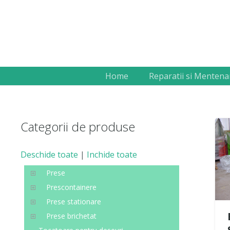
Home
Reparatii si Mentena
Categorii de produse
Deschide toate
|
Inchide toate
Prese
Prescontainere
Prese stationare
Prese brichetat